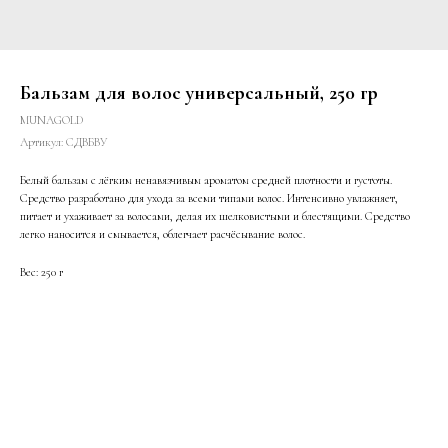
Бальзам для волос универсальный, 250 гр
MUNAGOLD
Артикул:
СДВБВУ
Белый бальзам с лёгким ненавязчивым ароматом средней плотности и густоты.
Средство разработано для ухода за всеми типами волос. Интенсивно увлажняет,
питает и ухаживает за волосами, делая их шелковистыми и блестящими. Средство
легко наносится и смывается, облегчает расчёсывание волос.
Вес: 250 г